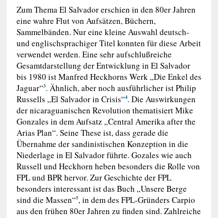
Zum Thema El Salvador erschien in den 80er Jahren
eine wahre Flut von Aufsätzen, Büchern,
Sammelbänden. Nur eine kleine Auswahl deutsch-
und englischsprachiger Titel konnten für diese Arbeit
verwendet werden. Eine sehr aufschlußreiche
Gesamtdarstellung der Entwicklung in El Salvador
bis 1980 ist Manfred Heckhorns Werk „Die Enkel des
Jaguar“
. Ähnlich, aber noch ausführlicher ist Philip
3
Russells „El Salvador in Crisis“
. Die Auswirkungen
4
der nicaraguanischen Revolution thematisiert Mike
Gonzales in dem Aufsatz „Central Amerika after the
Arias Plan“. Seine These ist, dass gerade die
Übernahme der sandinistischen Konzeption in die
Niederlage in El Salvador führte. Gozales wie auch
Russell und Heckhorn heben besonders die Rolle von
FPL und BPR hervor. Zur Geschichte der FPL
besonders interessant ist das Buch „Unsere Berge
sind die Massen“
, in dem des FPL-Gründers Carpio
5
aus den frühen 80er Jahren zu finden sind. Zahlreiche