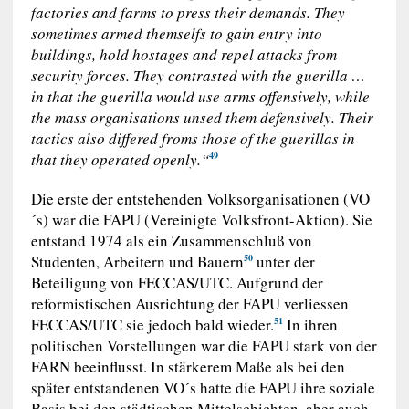
factories and farms to press their demands. They
sometimes armed themselfs to gain entry into
buildings, hold hostages and repel attacks from
security forces. They contrasted with the guerilla …
in that the guerilla would use arms offensively, while
the mass organisations unsed them defensively. Their
tactics also differed froms those of the guerillas in
that they operated openly.“
49
Die erste der entstehenden Volksorganisationen (VO
´s) war die FAPU (Vereinigte Volksfront-Aktion). Sie
entstand 1974 als ein Zusammenschluß von
Studenten, Arbeitern und Bauern
unter der
50
Beteiligung von FECCAS/UTC. Aufgrund der
reformistischen Ausrichtung der FAPU verliessen
FECCAS/UTC sie jedoch bald wieder.
In ihren
51
politischen Vorstellungen war die FAPU stark von der
FARN beeinflusst. In stärkerem Maße als bei den
später entstandenen VO´s hatte die FAPU ihre soziale
Basis bei den städtischen Mittelschichten, aber auch