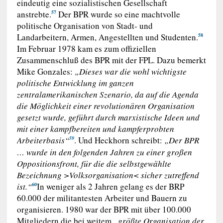
eindeutig eine sozialistischen Gesellschaft
anstrebte.
Der BPR wurde so eine machtvolle
57
politische Organisation von Stadt- und
Landarbeitern, Armen, Angestellten und Studenten.
58
Im Februar 1978 kam es zum offiziellen
Zusammenschluß des BPR mit der FPL. Dazu bemerkt
Mike Gonzales:
„Dieses war die wohl wichtigste
politische Entwicklung im ganzen
zentralamerikanischen Szenario, da auf die Agenda
die Möglichkeit einer revolutionären Organisation
gesetzt wurde, geführt durch marxistische Ideen und
mit einer kampfbereiten und kampferprobten
Arbeiterbasis“
. Und Heckhorn schreibt:
„Der BPR
59
… wurde in den folgenden Jahren zu einer großen
Oppositionsfront, für die die selbstgewählte
Bezeichnung >Volksorganisation< sicher zutreffend
ist.“
In weniger als 2 Jahren gelang es der BRP
60
60.000 der militantesten Arbeiter und Bauern zu
organisieren. 1980 war der BPR mit über 100.000
Mitgliedern die bei weitem
„größte Organisation der