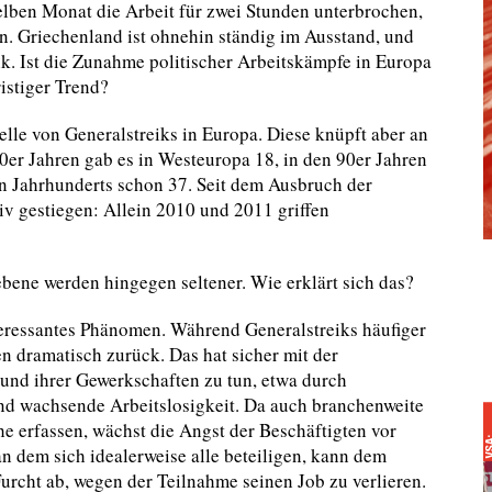
selben Monat die Arbeit für zwei Stunden unterbrochen,
en. Griechenland ist ohnehin ständig im Ausstand, und
ik. Ist die Zunahme politischer Arbeitskämpfe in Europa
ristiger Trend?
elle von Generalstreiks in Europa. Diese knüpft aber an
80er Jahren gab es in Westeuropa 18, in den 90er Jahren
en Jahrhunderts schon 37. Seit dem Ausbruch der
iv gestiegen: Allein 2010 und 2011 griffen
ene werden hingegen seltener. Wie erklärt sich das?
nteressantes Phänomen. Während Generalstreiks häufiger
n dramatisch zurück. Das hat sicher mit der
und ihrer Gewerkschaften zu tun, etwa durch
nd wachsende Arbeitslosigkeit. Da auch branchenweite
he erfassen, wächst die Angst der Beschäftigten vor
an dem sich idealerweise alle beteiligen, kann dem
rcht ab, wegen der Teilnahme seinen Job zu verlieren.