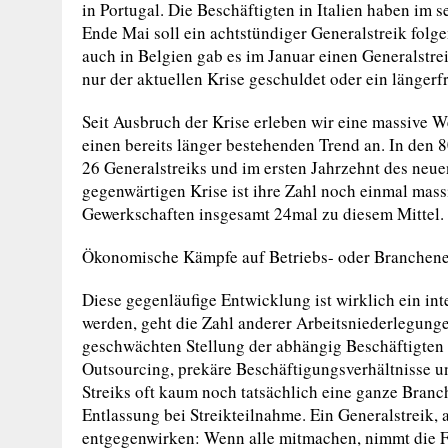
in Portugal. Die Beschäftigten in Italien haben im 
Ende Mai soll ein achtstündiger Generalstreik folg
auch in Belgien gab es im Januar einen Generalstre
nur der aktuellen Krise geschuldet oder ein längerf
Seit Ausbruch der Krise erleben wir eine massive W
einen bereits länger bestehenden Trend an. In den 
26 Generalstreiks und im ersten Jahrzehnt des neu
gegenwärtigen Krise ist ihre Zahl noch einmal mass
Gewerkschaften insgesamt 24mal zu diesem Mittel.
Ökonomische Kämpfe auf Betriebs- oder Brancheneb
Diese gegenläufige Entwicklung ist wirklich ein i
werden, geht die Zahl anderer Arbeitsniederlegunge
geschwächten Stellung der abhängig Beschäftigten 
Outsourcing, prekäre Beschäftigungsverhältnisse u
Streiks oft kaum noch tatsächlich eine ganze Branc
Entlassung bei Streikteilnahme. Ein Generalstreik, 
entgegenwirken: Wenn alle mitmachen, nimmt die Fu