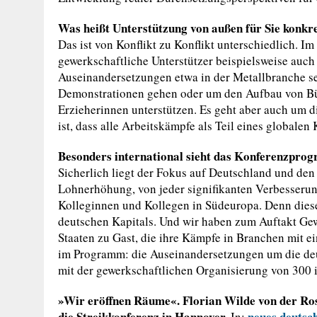
Was heißt Unterstützung von außen für Sie konkr
Das ist von Konflikt zu Konflikt unterschiedlich. Im
gewerkschaftliche Unterstützer beispielsweise auch 
Auseinandersetzungen etwa in der Metallbranche se
Demonstrationen gehen oder um den Aufbau von Bünd
Erzieherinnen unterstützen. Es geht aber auch um 
ist, dass alle Arbeitskämpfe als Teil eines global
Besonders international sieht das Konferenzprog
Sicherlich liegt der Fokus auf Deutschland und den
Lohnerhöhung, von jeder signifikanten Verbesserung
Kolleginnen und Kollegen in Südeuropa. Denn dies
deutschen Kapitals. Und wir haben zum Auftakt Ge
Staaten zu Gast, die ihre Kämpfe in Branchen mit e
im Programm: die Auseinandersetzungen um die deut
mit der gewerkschaftlichen Organisierung von 300 il
»Wir eröffnen Räume«. Florian Wilde von der R
die Streikkonferenz in Hannover.
neues deutsc
In: