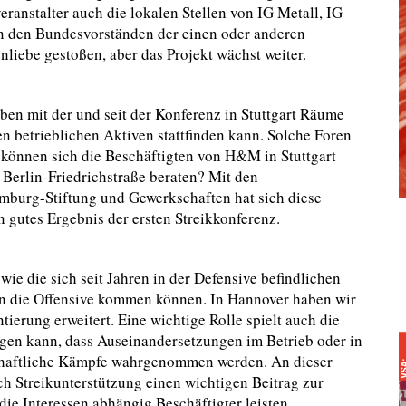
eranstalter auch die lokalen Stellen von IG Metall, IG
n den Bundesvorständen der einen oder anderen
nliebe gestoßen, aber das Projekt wächst weiter.
en mit der und seit der Konferenz in Stuttgart Räume
en betrieblichen Aktiven stattfinden kann. Solche Foren
können sich die Beschäftigten von H&M in Stuttgart
e Berlin-Friedrichstraße beraten? Mit den
mburg-Stiftung und Gewerkschaften hat sich diese
n gutes Ergebnis der ersten Streikkonferenz.
wie die sich seit Jahren in der Defensive befindlichen
in die Offensive kommen können. In Hannover haben wir
ierung erweitert. Eine wichtige Rolle spielt auch die
ingen kann, dass Auseinandersetzungen im Betrieb oder in
chaftliche Kämpfe wahrgenommen werden. An dieser
rch Streikunterstützung einen wichtigen Beitrag zur
ie Interessen abhängig Beschäftigter leisten.