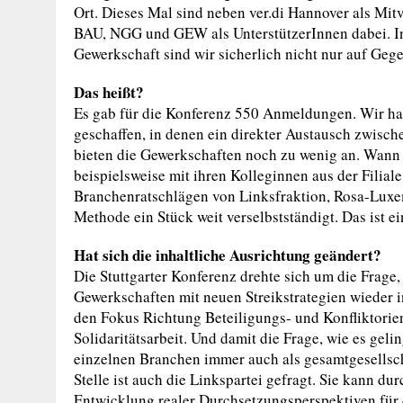
Ort. Dieses Mal sind neben ver.di Hannover als Mitv
BAU, NGG und GEW als UnterstützerInnen dabei. I
Gewerkschaft sind wir sicherlich nicht nur auf Gege
Das heißt?
Es gab für die Konferenz 550 Anmeldungen. Wir hab
geschaffen, in denen ein direkter Austausch zwisch
bieten die Gewerkschaften noch zu wenig an. Wann 
beispielsweise mit ihren Kolleginnen aus der Filial
Branchenratschlägen von Linksfraktion, Rosa-Luxe
Methode ein Stück weit verselbstständigt. Das ist ei
Hat sich die inhaltliche Ausrichtung geändert?
Die Stuttgarter Konferenz drehte sich um die Frage, 
Gewerkschaften mit neuen Streikstrategien wieder 
den Fokus Richtung Beteiligungs- und Konfliktorient
Solidaritätsarbeit. Und damit die Frage, wie es gel
einzelnen Branchen immer auch als gesamtgesells
Stelle ist auch die Linkspartei gefragt. Sie kann du
Entwicklung realer Durchsetzungsperspektiven für d