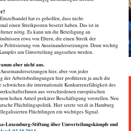
et?
 Einzelhandel hat es geholfen, dass nicht-
mal einen Streikposten besetzt haben. Das ist in
ltener nötig. Es kann um die Beteiligung an
nissen etwa von Eltern, die einen Streik der
die Politisierung von Auseinandersetzungen. Denn wichtig
en Kampfes um Umverteilung angesehen werden.
ramm aber nicht aus.
 Auseinandersetzungen hier, aber von jeder
 der Arbeitsbedingungen hier profitieren ja auch die
e schwächen die internationale Konkurrenzfähigkeit des
werkschafterInnen aus verschiedenen europäischen
inem hohen Anteil prekärer Beschäftigung vorstellen. Neu
sche Flüchtlingspolitik. Hier setzte ver.di in Hamburg
legalisierten Flüchtlingen ein wichtiges Signal.
osa-Luxemburg-Stiftung über Umverteilungskämpfe und
hland, 02.10.2014