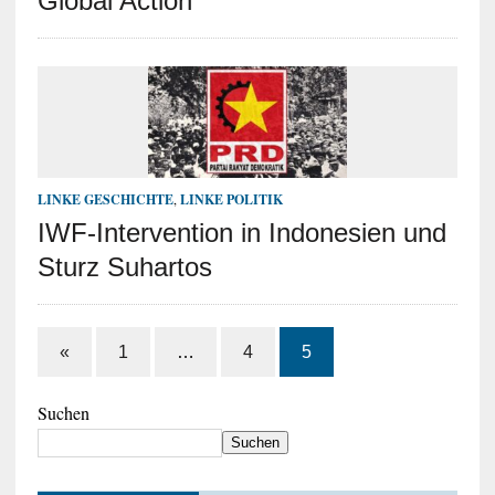
Global Action
LINKE GESCHICHTE
,
LINKE POLITIK
IWF-Intervention in Indonesien und
Sturz Suhartos
«
1
…
4
5
Suchen
Suchen