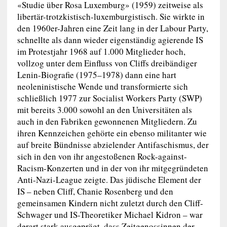
«Studie über Rosa Luxemburg» (1959) zeitweise als
libertär-trotzkistisch-luxemburgistisch. Sie wirkte in
den 1960er-Jahren eine Zeit lang in der Labour Party,
schnellte als dann wieder eigenständig agierende IS
im Protestjahr 1968 auf 1.000 Mitglieder hoch,
vollzog unter dem Einfluss von Cliffs dreibändiger
Lenin-Biografie (1975–1978) dann eine hart
neoleninistische Wende und transformierte sich
schließlich 1977 zur Socialist Workers Party (SWP)
mit bereits 3.000 sowohl an den Universitäten als
auch in den Fabriken gewonnenen Mitgliedern. Zu
ihren Kennzeichen gehörte ein ebenso militanter wie
auf breite Bündnisse abzielender Antifaschismus, der
sich in den von ihr angestoßenen Rock-against-
Racism-Konzerten und in der von ihr mitgegründeten
Anti-Nazi-League zeigte. Das jüdische Element der
IS – neben Cliff, Chanie Rosenberg und den
gemeinsamen Kindern nicht zuletzt durch den Cliff-
Schwager und IS-Theoretiker Michael Kidron – war
derart stark ausgeprägt, dass Zeitgenossinnen der