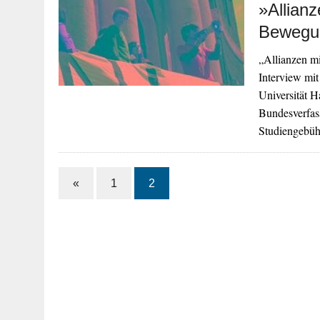
»Allian
Bewegu
„Allianzen m
Interview mit
Universität 
Bundesverfas
Studiengebüh
«
1
2