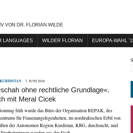
IV VON DR. FLORIAN WILDE
R LANGUAGES
WILDER FLORIAN
EUROPA-WAHL ´1
KURDISTAN
7. JUNI 2016
schah ohne rechtliche Grundlage«.
h mit Meral Cicek
 Sonntag früh wurde das Büro der Organisation REPAK, des
entrums für Frauenangelegenheiten, im nordirakischen Erbil von
räften der Autonomen Region Kurdistan, KRG, durchsucht, und
 Mitarbeiterinnen wurden aus der Stadt…