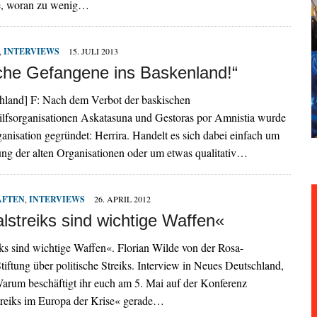
e, woran zu wenig…
,
INTERVIEWS
15. JULI 2013
che Gefangene ins Baskenland!“
chland] F: Nach dem Verbot der baskischen
lfsorganisationen Askatasuna und Gestoras por Amnistia wurde
anisation gegründet: Herrira. Handelt es sich dabei einfach um
ung der alten Organisationen oder um etwas qualitativ…
AFTEN
,
INTERVIEWS
26. APRIL 2012
lstreiks sind wichtige Waffen«
ks sind wichtige Waffen«. Florian Wilde von der Rosa-
ftung über politische Streiks. Interview in Neues Deutschland,
arum beschäftigt ihr euch am 5. Mai auf der Konferenz
Streiks im Europa der Krise« gerade…