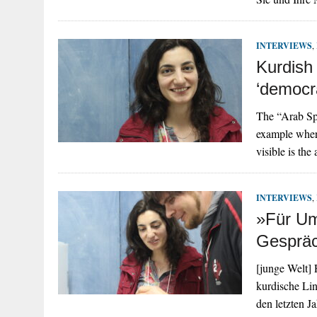
INTERVIEWS
,
Kurdish
‘democra
The “Arab Spr
example where
visible is th
INTERVIEWS
,
»Für Um
Gespräc
[junge Welt] 
kurdische Lin
den letzten J