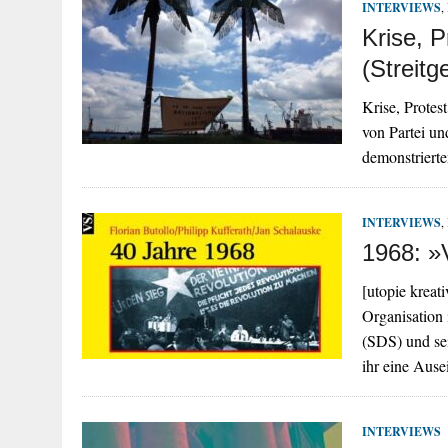
INTERVIEWS
,
Krise, P
(Streitg
Krise, Protes
von Partei un
demonstriert
INTERVIEWS
,
1968: »
[utopie kreat
Organisation
(SDS) und se
ihr eine Aus
INTERVIEWS