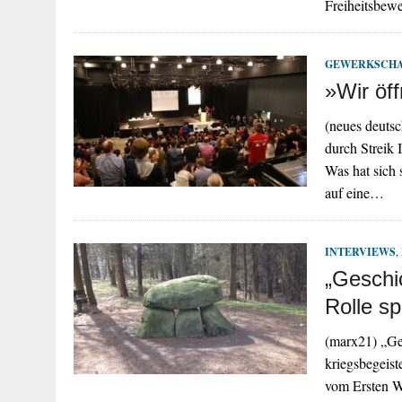
Freiheitsbe
GEWERKSCH
»Wir öf
(neues deuts
durch Streik 
Was hat sich 
auf eine…
INTERVIEWS
,
„Geschic
Rolle sp
(marx21) „Ges
kriegsbegeis
vom Ersten W