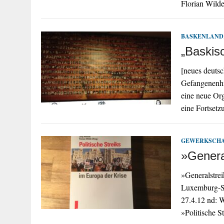
Florian Wild
BASKENLAND
„Baskis
[neues deuts
Gefangenenhi
eine neue Org
eine Fortsetz
GEWERKSCH
»Genera
»Generalstrei
Luxemburg-Sti
27.4.12 nd: W
»Politische 