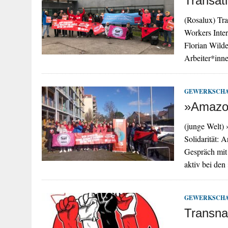
Transat
(Rosalux) Tr
Workers Inte
Florian Wild
Arbeiter*inn
GEWERKSCH
»Amazon
(junge Welt) 
Solidarität: 
Gespräch mit 
aktiv bei d
GEWERKSCH
Transna