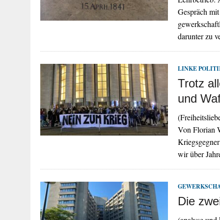
Gespräch mit
gewerkschaft
darunter zu 
LINKE POLITI
Trotz a
und Waf
(Freiheitslie
Von Florian 
Kriegsgegner 
wir über Jah
GEWERKSCH
Die zwe
(analyse und 