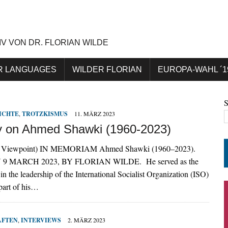
IV VON DR. FLORIAN WILDE
R LANGUAGES
WILDER FLORIAN
EUROPA-WAHL ´1
ICHTE
,
TROTZKISMUS
11. MÄRZ 2023
y on Ahmed Shawki (1960-2023)
nal Viewpoint) IN MEMORIAM Ahmed Shawki (1960–2023).
 MARCH 2023, BY FLORIAN WILDE. He served as the
 in the leadership of the International Socialist Organization (ISO)
 part of his…
AFTEN
,
INTERVIEWS
2. MÄRZ 2023