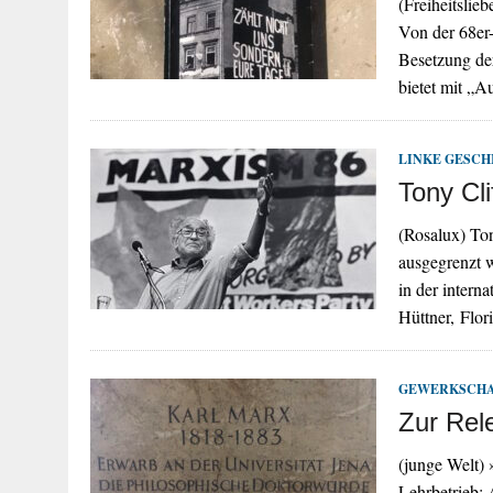
(Freiheitsli
Von der 68er
Besetzung de
bietet mit „
LINKE GESCH
Tony Cli
(Rosalux) Ton
ausgegrenzt 
in der intern
Hüttner, Flo
GEWERKSCH
Zur Rel
(junge Welt)
Lehrbetrieb: 