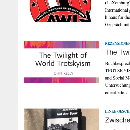
(LuXemburg) 
International
hinaus für di
Gespräch mit
REZENSIONE
The Twi
Buchbespre
TROTSKYISM. 
and Social Mo
Untersuchung 
emeritierte…
LINKE GESCH
Zwische