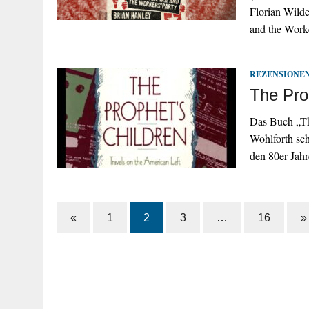
Florian Wilde
and the Worke
REZENSIONE
The Pro
Das Buch „Th
Wohlforth sc
den 80er Jahr
«
1
2
3
…
16
»