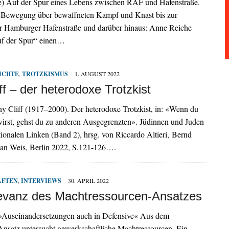
ebe) Auf der Spur eines Lebens zwischen RAF und Hafenstraße.
-Bewegung über bewaffneten Kampf und Knast bis zur
r Hamburger Hafenstraße und darüber hinaus: Anne Reiche
Auf der Spur“ einen…
ICHTE
,
TROTZKISMUS
1. AUGUST 2022
ff – der heterodoxe Trotzkist
y Cliff (1917–2000). Der heterodoxe Trotzkist, in: «Wenn du
wirst, gehst du zu anderen Ausgegrenzten». Jüdinnen und Juden
ationalen Linken (Band 2), hrsg. von Riccardo Altieri, Bernd
rian Weis, Berlin 2022, S.121-126….
AFTEN
,
INTERVIEWS
30. APRIL 2022
evanz des Machtressourcen-Ansatzes
 »Auseinandersetzungen auch in Defensive« Aus dem
Ansatz untersucht gewerkschaftliche Machtressourcen. Ein