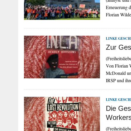
Erneuerung d
Florian Wild
LINKE GESCH
Zur Ges
(Freiheitsli
Von Florian 
McDonald und 
IRSP und ih
LINKE GESCH
Die Gesc
Workers
(Freiheitslie