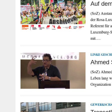
Auf dem
(SoZ) Austau
der Rosa-Lux
Referent für 
Luxemburg-St
mit….
LINKE GESCH
Ahmed S
(SoZ) Ahmed 
Leben lang wa
Organization
GEWERKSCH